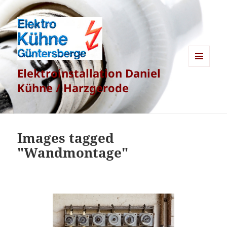
Elektroinstallation Daniel
MENÜ
UND
Kühne / Harzgerode
WIDGETS
Images tagged
"Wandmontage"