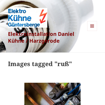
Elektroinstallation Daniel
MENÜ
UND
Kühne / Harzgerode
WIDGETS
Images tagged "ruß"