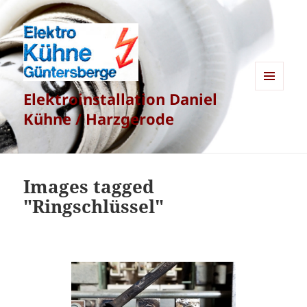
Elektroinstallation Daniel
MENÜ
UND
Kühne / Harzgerode
WIDGETS
Images tagged
"Ringschlüssel"