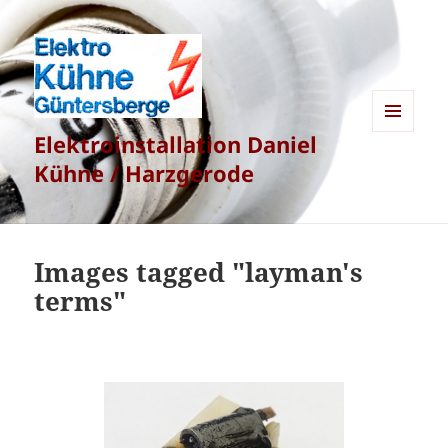
Elektroinstallation Daniel
MENÜ
UND
Kühne / Harzgerode
WIDGETS
Images tagged "layman's
terms"