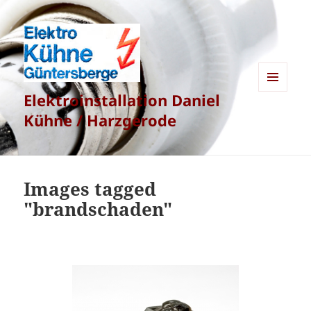
Elektroinstallation Daniel
MENÜ
UND
Kühne / Harzgerode
WIDGETS
Images tagged
"brandschaden"