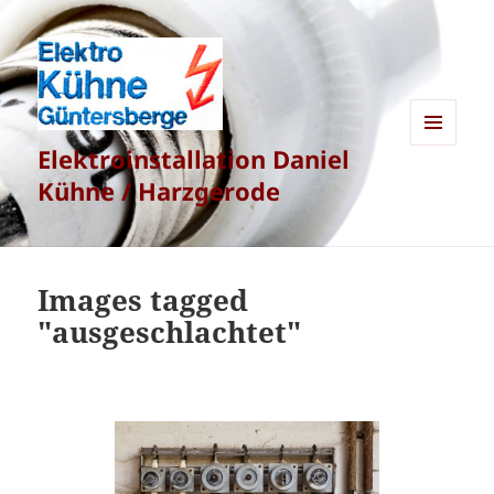
Elektroinstallation Daniel
MENÜ
UND
Kühne / Harzgerode
WIDGETS
Images tagged
"ausgeschlachtet"