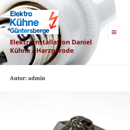
Elektroinstallation Daniel
MENÜ
UND
Kühne / Harzgerode
WIDGETS
Autor:
admin